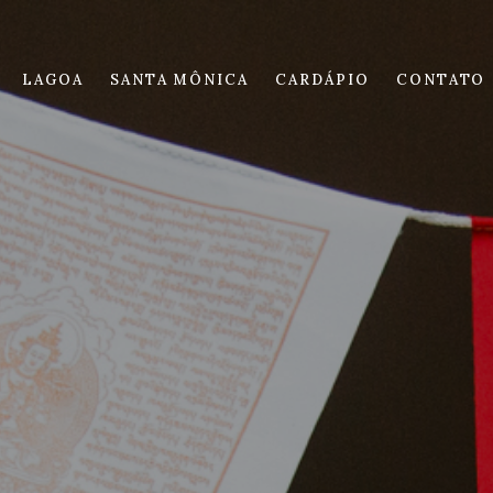
LAGOA
SANTA MÔNICA
CARDÁPIO
CONTATO